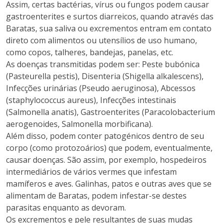
Assim, certas bactérias, vírus ou fungos podem causar
gastroenterites e surtos diarreicos, quando através das
Baratas, sua saliva ou excrementos entram em contato
direto com alimentos ou utensílios de uso humano,
como copos, talheres, bandejas, panelas, etc.
As doenças transmitidas podem ser: Peste bubónica
(Pasteurella pestis), Disenteria (Shigella alkalescens),
Infecções urinárias (Pseudo aeruginosa), Abcessos
(staphylococcus aureus), Infecções intestinais
(Salmonella anatis), Gastroenterites (Paracolobacterium
aerogenoides, Salmonella morbificana).
Além disso, podem conter patogénicos dentro de seu
corpo (como protozoários) que podem, eventualmente,
causar doenças. São assim, por exemplo, hospedeiros
intermediários de vários vermes que infestam
mamíferos e aves. Galinhas, patos e outras aves que se
alimentam de Baratas, podem infestar-se destes
parasitas enquanto as devoram.
Os excrementos e pele resultantes de suas mudas